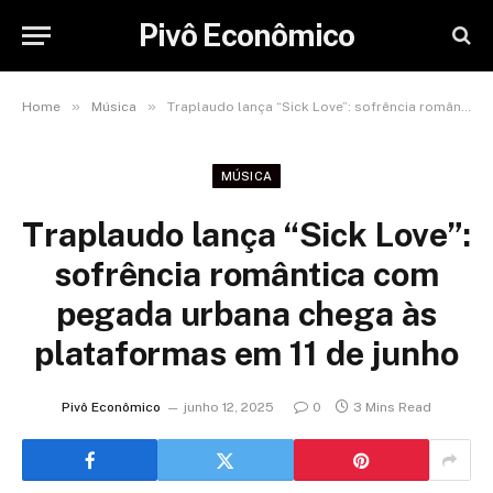
Pivô Econômico
»
»
Home
Música
Traplaudo lança “Sick Love”: sofrência romântica com pegada urbana chega às plataformas em 11 de junho
MÚSICA
Traplaudo lança “Sick Love”:
sofrência romântica com
pegada urbana chega às
plataformas em 11 de junho
Pivô Econômico
junho 12, 2025
0
3 Mins Read