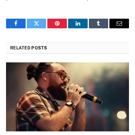
Facebook
Twitter
Pinterest
LinkedIn
Tumblr
Email
RELATED
POSTS