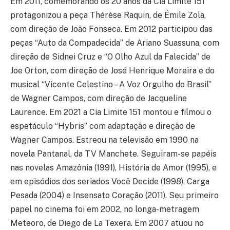
Em 2011, comemorando os 20 anos da Cia Limite 151
protagonizou a peça Thérèse Raquin, de Émile Zola,
com direção de João Fonseca. Em 2012 participou das
peças “Auto da Compadecida” de Ariano Suassuna, com
direção de Sidnei Cruz e “O Olho Azul da Falecida” de
Joe Orton, com direção de José Henrique Moreira e do
musical “Vicente Celestino – A Voz Orgulho do Brasil”
de Wagner Campos, com direção de Jacqueline
Laurence. Em 2021 a Cia Limite 151 montou e filmou o
espetáculo “Hybris” com adaptação e direção de
Wagner Campos. Estreou na televisão em 1990 na
novela Pantanal, da TV Manchete. Seguiram-se papéis
nas novelas Amazônia (1991), História de Amor (1995), e
em episódios dos seriados Você Decide (1998), Carga
Pesada (2004) e Insensato Coração (2011). Seu primeiro
papel no cinema foi em 2002, no longa-metragem
Meteoro, de Diego de La Texera. Em 2007 atuou no