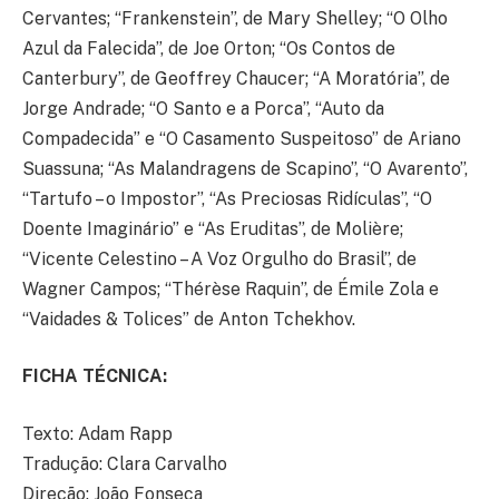
Cervantes; “Frankenstein”, de Mary Shelley; “O Olho
Azul da Falecida”, de Joe Orton; “Os Contos de
Canterbury”, de Geoffrey Chaucer; “A Moratória”, de
Jorge Andrade; “O Santo e a Porca”, “Auto da
Compadecida” e “O Casamento Suspeitoso” de Ariano
Suassuna; “As Malandragens de Scapino”, “O Avarento”,
“Tartufo – o Impostor”, “As Preciosas Ridículas”, “O
Doente Imaginário” e “As Eruditas”, de Molière;
“Vicente Celestino – A Voz Orgulho do Brasil”, de
Wagner Campos; “Thérèse Raquin”, de Émile Zola e
“Vaidades & Tolices” de Anton Tchekhov.
FICHA TÉCNICA:
Texto: Adam Rapp
Tradução: Clara Carvalho
Direção: João Fonseca