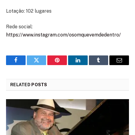
Lotação: 102 lugares
Rede social:
https://www.instagram.com/osomquevemdedentro/
Facebook
Twitter
Pinterest
LinkedIn
Tumblr
Email
RELATED
POSTS