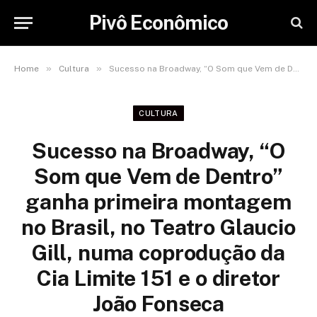
Pivô Econômico
»
»
Home
Cultura
Sucesso na Broadway, “O Som que Vem de Dentro” ganha primeira montagem no Brasil, no Teatro Glaucio Gill, numa coprodução da Cia Limite 151 e o diretor João Fonseca
CULTURA
Sucesso na Broadway, “O
Som que Vem de Dentro”
ganha primeira montagem
no Brasil, no Teatro Glaucio
Gill, numa coprodução da
Cia Limite 151 e o diretor
João Fonseca