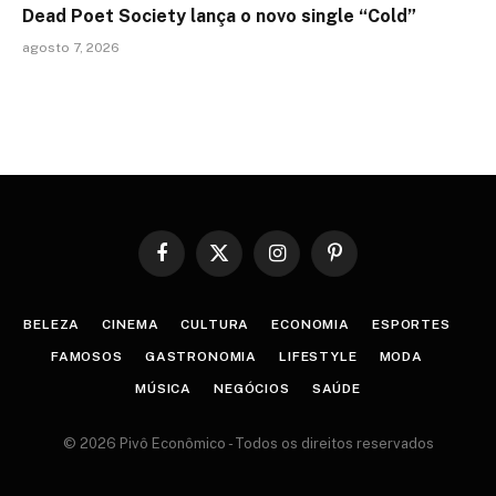
Dead Poet Society lança o novo single “Cold”
agosto 7, 2026
Facebook
X
Instagram
Pinterest
(Twitter)
BELEZA
CINEMA
CULTURA
ECONOMIA
ESPORTES
FAMOSOS
GASTRONOMIA
LIFESTYLE
MODA
MÚSICA
NEGÓCIOS
SAÚDE
© 2026 Pivô Econômico - Todos os direitos reservados