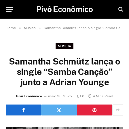
Pivô Econômico
»
»
Home
Música
Samantha Schmütz lança o single “Samba Canção” junto a Adrian Younge
MÚSICA
Samantha Schmütz lança o
single “Samba Canção”
junto a Adrian Younge
Pivô Econômico
maio 20, 2025
0
4 Mins Read