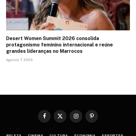
Desert Women Summit 2026 consolida
protagonismo feminino internacional e reúne
grandes lideranças no Marrocos
agosto 7, 2026
Facebook
X
Instagram
Pinterest
(Twitter)
BELEZA
CINEMA
CULTURA
ECONOMIA
ESPORTES