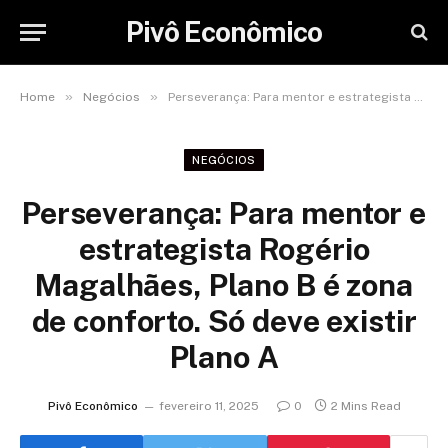
Pivô Econômico
»
»
Home
Negócios
Perseverança: Para mentor e estrategista Rogério Magalhães, Plano B é zona de conforto. Só deve existir Plano A
NEGÓCIOS
Perseverança: Para mentor e
estrategista Rogério
Magalhães, Plano B é zona
de conforto. Só deve existir
Plano A
Pivô Econômico
fevereiro 11, 2025
0
2 Mins Read