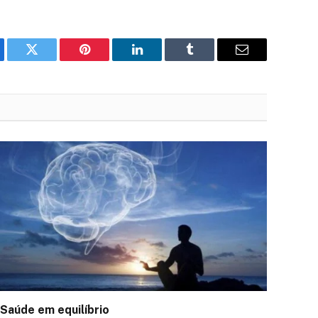
ebook
Twitter
Pinterest
LinkedIn
Tumblr
Email
Saúde em equilíbrio