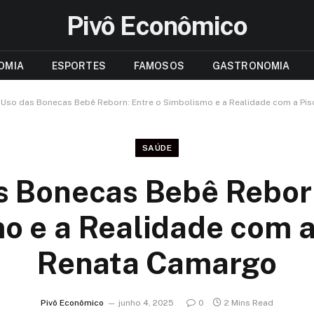
Pivô Econômico
OMIA
ESPORTES
FAMOSOS
GASTRONOMIA
 Uso das Bonecas Bebê Reborn: Entre o Simbolismo e a Realidade com a Pi
SAÚDE
s Bonecas Bebê Reborn
o e a Realidade com a
Renata Camargo
Pivô Econômico
junho 4, 2025
0
2 Mins Read