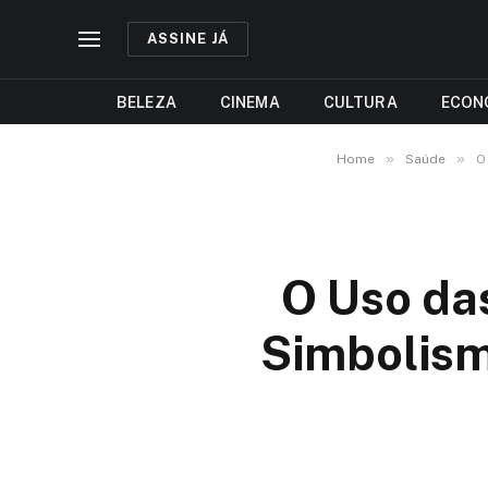
ASSINE JÁ
BELEZA
CINEMA
CULTURA
ECON
»
»
Home
Saúde
O
O Uso da
Simbolism