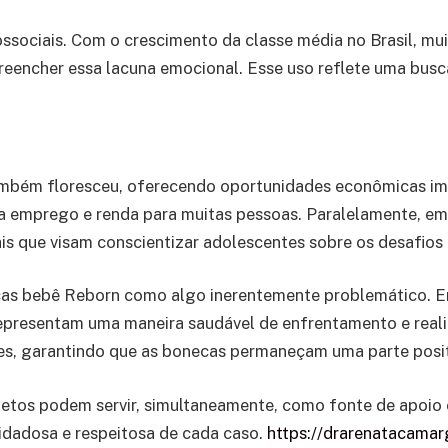
sociais. Com o crescimento da classe média no Brasil, mui
eencher essa lacuna emocional. Esse uso reflete uma busca
mbém floresceu, oferecendo oportunidades econômicas imp
ra emprego e renda para muitas pessoas. Paralelamente, e
s que visam conscientizar adolescentes sobre os desafios 
necas bebê Reborn como algo inerentemente problemático. E
representam uma maneira saudável de enfrentamento e reali
es, garantindo que as bonecas permaneçam uma parte positi
etos podem servir, simultaneamente, como fonte de apoio 
idadosa e respeitosa de cada caso.
https://drarenatacamar