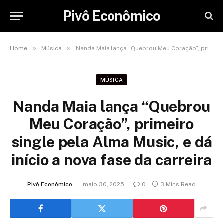
Pivô Econômico
»
»
Home
Música
Nanda Maia lança “Quebrou Meu Coração”, primeiro single pela Alma Music, e dá início a nova fase da carreira
MÚSICA
Nanda Maia lança “Quebrou
Meu Coração”, primeiro
single pela Alma Music, e dá
início a nova fase da carreira
Pivô Econômico
maio 30, 2025
0
3 Mins Read