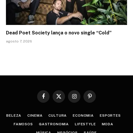
Dead Poet Society lança o novo single “Cold”
agosto 7, 2026
Facebook
X
Instagram
Pinterest
(Twitter)
BELEZA
CINEMA
CULTURA
ECONOMIA
ESPORTES
FAMOSOS
GASTRONOMIA
LIFESTYLE
MODA
MÚSICA
NEGÓCIOS
SAÚDE