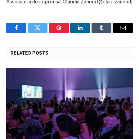
Assessoria de imprensa: Claudia Zanoni (@clau_zanoni1)
Facebook
Twitter
Pinterest
LinkedIn
Tumblr
Email
RELATED
POSTS