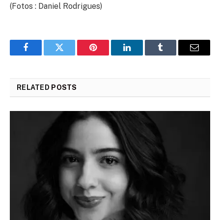
(Fotos : Daniel Rodrigues)
Facebook
Twitter
Pinterest
LinkedIn
Tumblr
Email
RELATED
POSTS