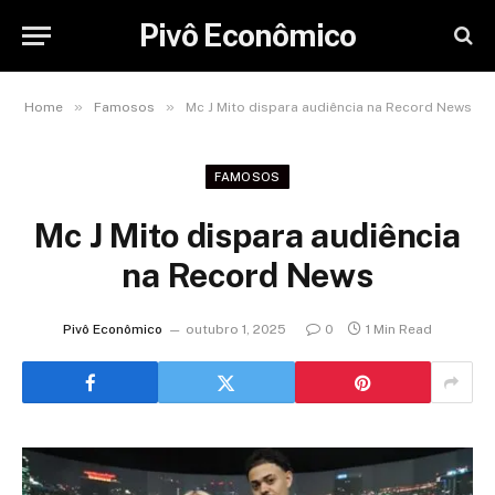
Pivô Econômico
»
»
Home
Famosos
Mc J Mito dispara audiência na Record News
FAMOSOS
Mc J Mito dispara audiência
na Record News
Pivô Econômico
outubro 1, 2025
0
1 Min Read