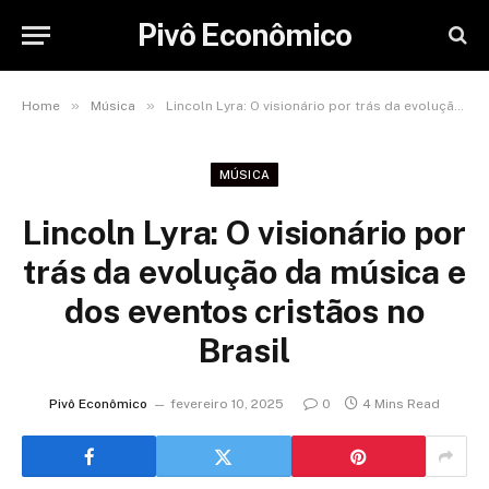
Pivô Econômico
»
»
Home
Música
Lincoln Lyra: O visionário por trás da evolução da música e dos eventos cristãos no Brasil
MÚSICA
Lincoln Lyra: O visionário por
trás da evolução da música e
dos eventos cristãos no
Brasil
Pivô Econômico
fevereiro 10, 2025
0
4 Mins Read