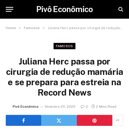
Pivô Econômico
»
»
Home
Famosos
Juliana Herc passa por cirurgia de redução mamária e se prepara para estreia na Record News
FAMOSOS
Juliana Herc passa por
cirurgia de redução mamária
e se prepara para estreia na
Record News
Pivô Econômico
fevereiro 20, 2025
0
2 Mins Read