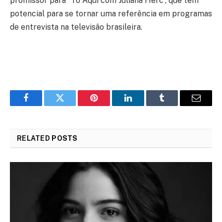
promissor para “Tô Aqui com Juliana Herc”, que tem
potencial para se tornar uma referência em programas
de entrevista na televisão brasileira.
Facebook
Twitter
Pinterest
LinkedIn
Tumblr
Email
RELATED
POSTS