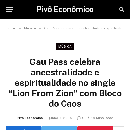
Pivô Econômico
»
»
Home
Música
Gau Pass celebra ancestralidade e espiritualidade no single “Lion From Zion” com Bloco do Caos
MÚSICA
Gau Pass celebra
ancestralidade e
espiritualidade no single
“Lion From Zion” com Bloco
do Caos
Pivô Econômico
junho 4, 2025
0
5 Mins Read