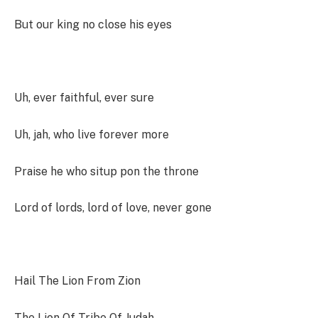
But our king no close his eyes
Uh, ever faithful, ever sure
Uh, jah, who live forever more
Praise he who situp pon the throne
Lord of lords, lord of love, never gone
Hail The Lion From Zion
The Lion Of Tribe Of Judah