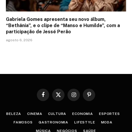
Gabriela Gomes apresenta seu novo álbum,
“Bethânia”, e o clipe de “Manso e Humilde”, com a
participação de Jessé Perão
agosto 6, 2026
Facebook
X
Instagram
Pinterest
(Twitter)
BELEZA
CINEMA
CULTURA
ECONOMIA
ESPORTES
FAMOSOS
GASTRONOMIA
LIFESTYLE
MODA
MÚSICA
NEGÓCIOS
SAÚDE