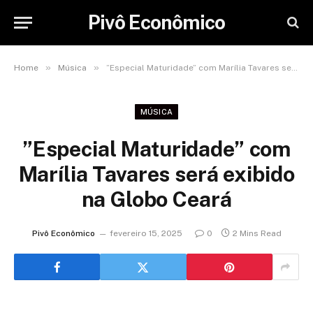
Pivô Econômico
»
»
Home
Música
”Especial Maturidade” com Marília Tavares será exibido na Globo Ceará
MÚSICA
”Especial Maturidade” com
Marília Tavares será exibido
na Globo Ceará
Pivô Econômico
fevereiro 15, 2025
0
2 Mins Read