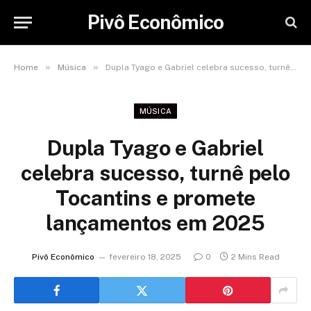
Pivô Econômico
»
»
Home
Música
Dupla Tyago e Gabriel celebra sucesso, turnê pelo Tocantins e promete lançamentos em 2025
MÚSICA
Dupla Tyago e Gabriel
celebra sucesso, turnê pelo
Tocantins e promete
lançamentos em 2025
Pivô Econômico
fevereiro 18, 2025
0
2 Mins Read