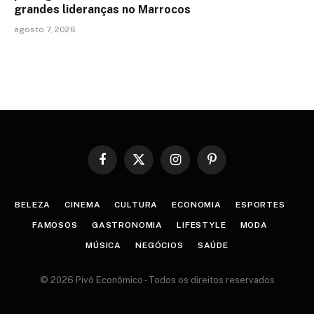
grandes lideranças no Marrocos
agosto 7, 2026
Facebook
X
Instagram
Pinterest
(Twitter)
BELEZA
CINEMA
CULTURA
ECONOMIA
ESPORTES
FAMOSOS
GASTRONOMIA
LIFESTYLE
MODA
MÚSICA
NEGÓCIOS
SAÚDE
© 2026 Pivô Econômico - Todos os direitos reservados