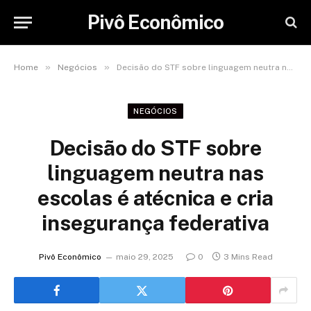
Pivô Econômico
»
»
Home
Negócios
Decisão do STF sobre linguagem neutra nas escolas é atécnica e cria insegurança federativa
NEGÓCIOS
Decisão do STF sobre
linguagem neutra nas
escolas é atécnica e cria
insegurança federativa
Pivô Econômico
maio 29, 2025
0
3 Mins Read