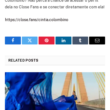
Colombino? Não perca a chance de acessar o perfil
dela no Close Fans e se conectar diretamente com ela!
https://close.fans/cintia.colombino
Facebook
Twitter
Pinterest
LinkedIn
Tumblr
Email
RELATED
POSTS