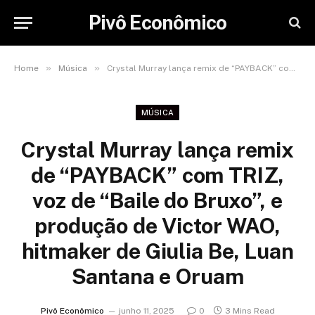
Pivô Econômico
»
»
Home
Música
Crystal Murray lança remix de “PAYBACK” com TRIZ, voz de “Baile do Bruxo”, e produção de Victor WAO, hitmaker de Giulia Be, Luan Santana e Oruam
MÚSICA
Crystal Murray lança remix
de “PAYBACK” com TRIZ,
voz de “Baile do Bruxo”, e
produção de Victor WAO,
hitmaker de Giulia Be, Luan
Santana e Oruam
Pivô Econômico
junho 11, 2025
0
3 Mins Read