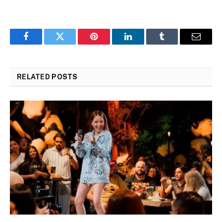
Facebook
Twitter
Pinterest
LinkedIn
Tumblr
Email
RELATED
POSTS