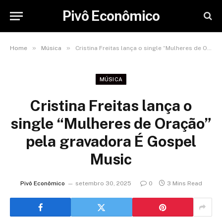
Pivô Econômico
»
»
Home
Música
Cristina Freitas lança o single “Mulheres de Oração” pela gravadora É Gospel Music
MÚSICA
Cristina Freitas lança o
single “Mulheres de Oração”
pela gravadora É Gospel
Music
Pivô Econômico
setembro 30, 2025
0
3 Mins Read