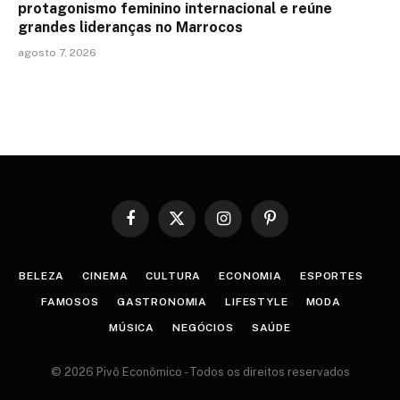
protagonismo feminino internacional e reúne
grandes lideranças no Marrocos
agosto 7, 2026
Facebook
X
Instagram
Pinterest
(Twitter)
BELEZA
CINEMA
CULTURA
ECONOMIA
ESPORTES
FAMOSOS
GASTRONOMIA
LIFESTYLE
MODA
MÚSICA
NEGÓCIOS
SAÚDE
© 2026 Pivô Econômico - Todos os direitos reservados