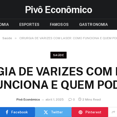
Pivô Econômico
OMIA
ESPORTES
FAMOSOS
GASTRONOMIA
»
Saúde
CIRURGIA DE VARIZES COM LASER: COMO FUNCIONA E QUEM PO
SAÚDE
GIA DE VARIZES COM 
NCIONA E QUEM PO
Pivô Econômico
abril 1, 2025
0
2 Mins Read
Facebook
Twitter
Pinterest