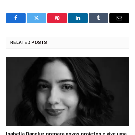
Facebook
Twitter
Pinterest
LinkedIn
Tumblr
Email
RELATED
POSTS
Isabella Daneluz prepara novos projetos e vive uma