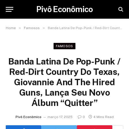
Pivô Econômico
»
»
Home
Famosos
Banda Latina De Pop-Punk / Red-Dirt Country Do Texas, Giovannie And The Hired Guns, Lança Seu Novo Álbum “Quitter”
FAMOSOS
Banda Latina De Pop-Punk /
Red-Dirt Country Do Texas,
Giovannie And The Hired
Guns, Lança Seu Novo
Álbum “Quitter”
Pivô Econômico
março 17, 2025
0
4 Mins Read