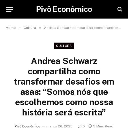
Pivô Econômico
»
»
Home
Cultura
Andrea Schwarz compartilha como transformar desafios em asas: “Somos nós que escolhemos como nossa história será escrita”
CULTURA
Andrea Schwarz
compartilha como
transformar desafios em
asas: “Somos nós que
escolhemos como nossa
história será escrita”
Pivô Econômico
março 26, 2025
0
3 Mins Read