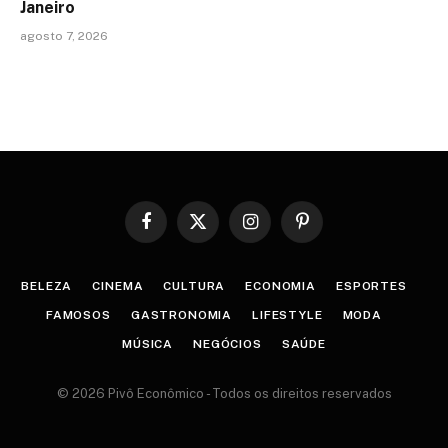
Janeiro
agosto 7, 2026
Facebook
X
Instagram
Pinterest
(Twitter)
BELEZA
CINEMA
CULTURA
ECONOMIA
ESPORTES
FAMOSOS
GASTRONOMIA
LIFESTYLE
MODA
MÚSICA
NEGÓCIOS
SAÚDE
© 2026 Pivô Econômico - Todos os direitos reservados