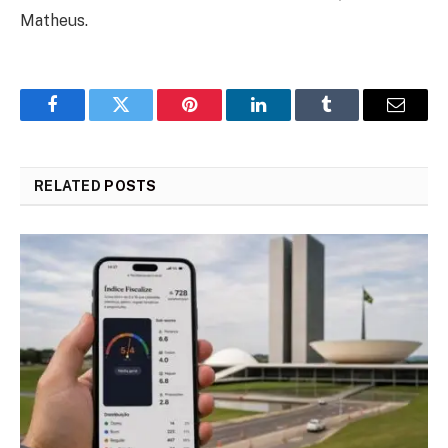
Matheus.
Facebook
Twitter
Pinterest
LinkedIn
Tumblr
Email
RELATED
POSTS