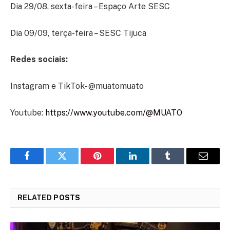
Dia 29/08, sexta-feira – Espaço Arte SESC
Dia 09/09, terça-feira – SESC Tijuca
Redes sociais:
Instagram e TikTok- @muatomuato
Youtube:
https://www.youtube.com/@MUATO
Facebook
Twitter
Pinterest
LinkedIn
Tumblr
Email
RELATED
POSTS