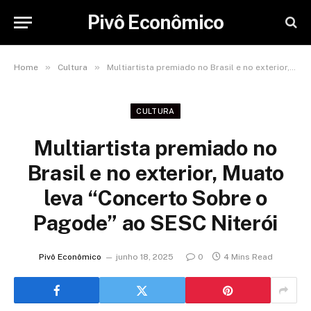
Pivô Econômico
»
»
Home
Cultura
Multiartista premiado no Brasil e no exterior, Muato leva “Concerto Sobre o Pagode” ao SESC Niterói
CULTURA
Multiartista premiado no
Brasil e no exterior, Muato
leva “Concerto Sobre o
Pagode” ao SESC Niterói
Pivô Econômico
junho 18, 2025
0
4 Mins Read