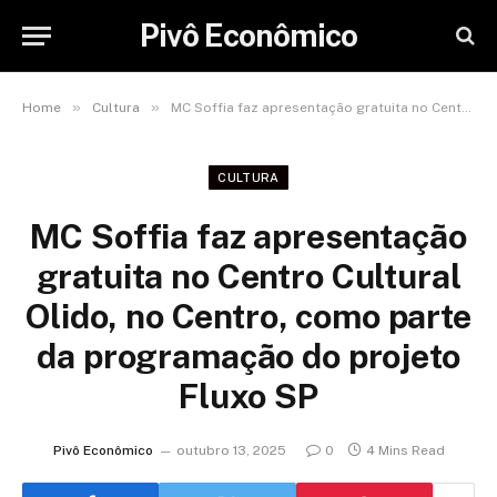
Pivô Econômico
»
»
Home
Cultura
MC Soffia faz apresentação gratuita no Centro Cultural Olido, no Centro, como parte da programação do projeto Fluxo SP
CULTURA
MC Soffia faz apresentação
gratuita no Centro Cultural
Olido, no Centro, como parte
da programação do projeto
Fluxo SP
Pivô Econômico
outubro 13, 2025
0
4 Mins Read