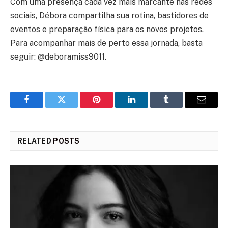
Com uma presença cada vez mais marcante nas redes
sociais, Débora compartilha sua rotina, bastidores de
eventos e preparação física para os novos projetos.
Para acompanhar mais de perto essa jornada, basta
seguir: @deboramiss9011.
Facebook
Twitter
Pinterest
LinkedIn
Tumblr
Email
RELATED
POSTS