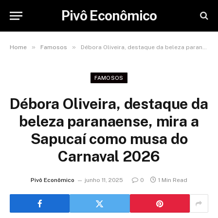
Pivô Econômico
»
»
Home
Famosos
Débora Oliveira, destaque da beleza paranaense, mira a Sapucaí como musa do Carnaval 2026
FAMOSOS
Débora Oliveira, destaque da
beleza paranaense, mira a
Sapucaí como musa do
Carnaval 2026
Pivô Econômico
junho 11, 2025
0
1 Min Read