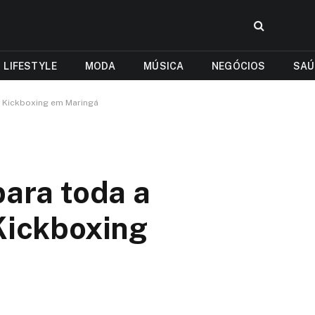
LIFESTYLE
MODA
MÚSICA
NEGÓCIOS
SAÚ
e Kickboxing em Maringá
ara toda a
 Kickboxing