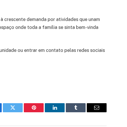
r à crescente demanda por atividades que unam
 espaço onde toda a família se sinta bem-vinda
 unidade ou entrar em contato pelas redes sociais
ebook
Twitter
Pinterest
LinkedIn
Tumblr
Email