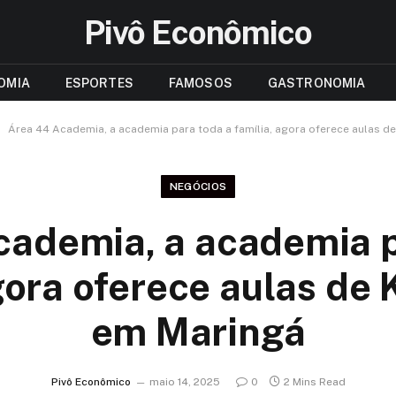
Pivô Econômico
OMIA
ESPORTES
FAMOSOS
GASTRONOMIA
Área 44 Academia, a academia para toda a família, agora oferece aulas d
NEGÓCIOS
cademia, a academia p
gora oferece aulas de
em Maringá
Pivô Econômico
maio 14, 2025
0
2 Mins Read